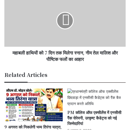
मुक्त,
हाथियों
खरीफ
को
फसल
7
पर
दिन
छिड़का
तक
गया
मिलेगा
नष्टकारी
स्नान,
रसायन
नीम
महाबली हाथियों को 7 दिन तक मिलेगा स्नान, नीम तेल मालिश और
तेल
मालिश
पौष्टिक फलों का आहार
और
पौष्टिक
Related Articles
फलों
का
आहार
PM कॉलेज ऑफ एक्सीलेंस में एनसीसी
रैंक सेरेमनी, उत्कृष्ट कैडेट्स को नई
जिम्मेदारियां
9 अगस्त को निकलेगी भव्य तिरंगा यात्रा,