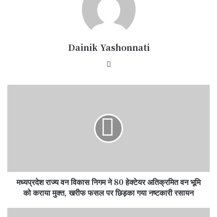
Dainik Yashonnati
Website
मध्यप्रदेश
राज्य
वन
विकास
निगम
ने
80
हेक्टेयर
अतिक्रमित
मध्यप्रदेश राज्य वन विकास निगम ने 80 हेक्टेयर अतिक्रमित वन भूमि
वन
भूमि
को कराया मुक्त, खरीफ फसल पर छिड़का गया नष्टकारी रसायन
को
कराया
महाबली