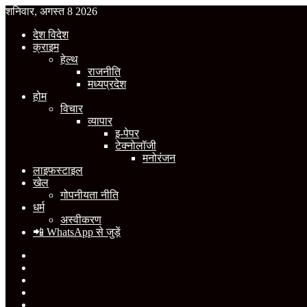
शनिवार, अगस्त 8 2026
देश विदेश
क्राइम
हेल्थ
राजनीति
मध्यप्रदेश
होम
विचार
व्यापार
इ-पेपर
टेक्नोलॉजी
मनोरंजन
लाइफस्टाइल
खेल
गोपनीयता नीति
धर्म
अस्वीकरण
📲 WhatsApp से जुड़ें
Facebook
X
YouTube
Instagram
WhatsApp