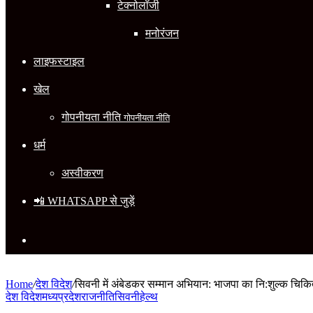
टेक्नोलॉजी
मनोरंजन
लाइफस्टाइल
खेल
गोपनीयता नीति
गोपनीयता नीति
धर्म
अस्वीकरण
📲 WHATSAPP से जुड़ें
Search
for
Home
/
देश विदेश
/
सिवनी में अंबेडकर सम्मान अभियान: भाजपा का नि:शुल्क चिकित
देश विदेश
मध्यप्रदेश
राजनीति
सिवनी
हेल्थ