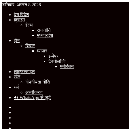
शनिवार, अगस्त 8 2026
देश विदेश
क्राइम
हेल्थ
राजनीति
मध्यप्रदेश
होम
विचार
व्यापार
इ-पेपर
टेक्नोलॉजी
मनोरंजन
लाइफस्टाइल
खेल
गोपनीयता नीति
धर्म
अस्वीकरण
📲 WhatsApp से जुड़ें
Facebook
X
YouTube
Instagram
WhatsApp