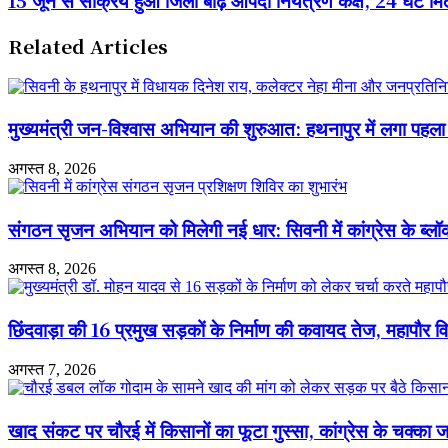
होगा
जून
साइबर
से
सिक्योरिटी
Related Articles
सक्रिय
रिसर्च
हुआ
सेंटर,
जिला
मुख्यमंत्री
बाढ़
डॉ.
आपदा
मुख्यमंत्री जन-विश्वास अभियान की शुरुआत: हथनापुर में लगा पहला 
मोहन
नियंत्रण
यादव
कक्ष,
की
अगस्त 8, 2026
24
बड़ी
घंटे
घोषणा
मिलेगी
संगठन सृजन अभियान को मिलेगी नई धार: सिवनी में कांग्रेस के ब्लॉ
सहायता
अगस्त 8, 2026
छिंदवाड़ा की 16 प्रमुख सड़कों के निर्माण की कवायद तेज, महापौर विक
अगस्त 7, 2026
खाद संकट पर चौरई में किसानों का फूटा गुस्सा, कांग्रेस के चक्का ज