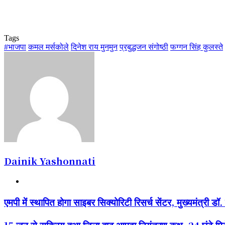
Tags
#भाजपा
कमल मर्सकोले
दिनेश राय मुनमुन
प्रबुद्धजन संगोष्ठी
फग्गन सिंह कुलस्ते
Dainik Yashonnati
Website
एमपी
एमपी में स्थापित होगा साइबर सिक्योरिटी रिसर्च सेंटर, मुख्यमंत्री ड
में
स्थापित
15
15 जून से सक्रिय हुआ जिला बाढ़ आपदा नियंत्रण कक्ष, 24 घंटे मि