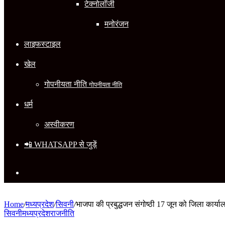
टेक्नोलॉजी
मनोरंजन
लाइफस्टाइल
खेल
गोपनीयता नीति
गोपनीयता नीति
धर्म
अस्वीकरण
📲 WHATSAPP से जुड़ें
Search
for
Home
/
मध्यप्रदेश
/
सिवनी
/
भाजपा की प्रबुद्धजन संगोष्ठी 17 जून को जिला कार्याल
सिवनी
मध्यप्रदेश
राजनीति