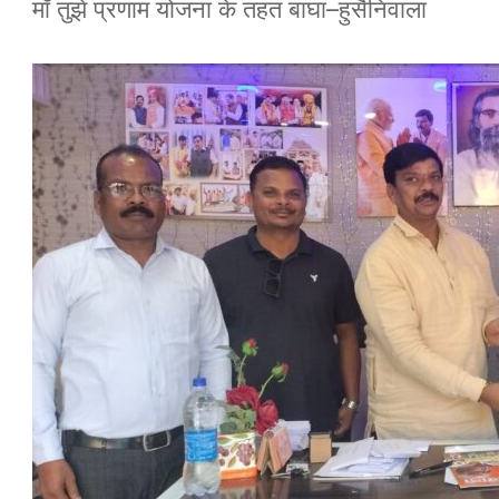
माँ तुझे प्रणाम योजना के तहत बाघा–हुसैनिवाला