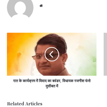
Website
रात
द्व
के
मंद
कार्यक्रम
प्र
में
प्र
विवाद
सि
का
में
बवंडर,
विर
विधायक
आ
रजनीश
की
रात के कार्यक्रम में विवाद का बवंडर, विधायक रजनीश फंसे
फंसे
तैय
मुसीबत
मुसीबत में
पर
में
निर
बै
Related Articles