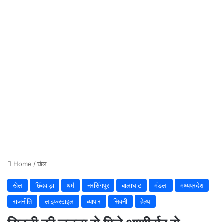
Home
/
खेल
खेल
छिंदवाड़ा
धर्म
नरसिंगपुर
बालाघाट
मंडला
मध्यप्रदेश
राजनीति
लाइफस्टाइल
व्यापार
सिवनी
हेल्थ