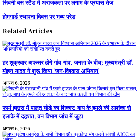
सिवनी
सिवनी बस स्टैंड में अराजकता पर लगाम के प्रयास तेज
बस
स्टैंड
होमगार्ड
होमगार्ड स्थापना दिवस पर भव्य परेड
में
स्थापना
अराजकता
दिवस
पर
Related Articles
पर
लगाम
भव्य
के
परेड
प्रयास
तेज
हर शुक्रवार अफसर होंगे गांव-गांव, जनता के बीच; मुख्यमंत्री डॉ.
मोहन यादव ने शुरू किया ‘जन-विश्वास अभियान’
अगस्त 6, 2026
फार्म हाउस में पालतू घोड़े का शिकार! बाघ के हमले की आशंका से
इलाके में दहशत, वन विभाग जांच में जुटा
अगस्त 6, 2026