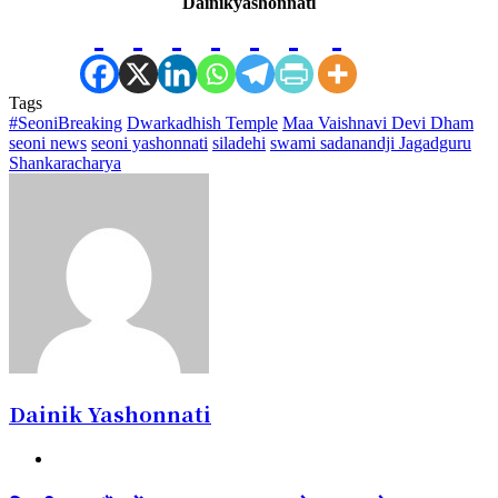
Dainikyashonnati
Tags
#SeoniBreaking
Dwarkadhish Temple
Maa Vaishnavi Devi Dham
seoni news
seoni yashonnati
siladehi
swami sadanandji Jagadguru
Shankaracharya
Dainik Yashonnati
Website