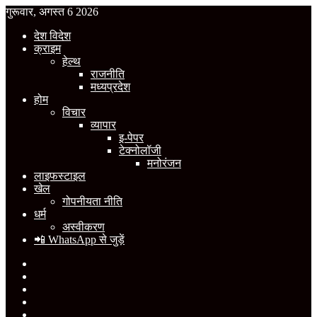
गुरूवार, अगस्त 6 2026
देश विदेश
क्राइम
हेल्थ
राजनीति
मध्यप्रदेश
होम
विचार
व्यापार
इ-पेपर
टेक्नोलॉजी
मनोरंजन
लाइफस्टाइल
खेल
गोपनीयता नीति
धर्म
अस्वीकरण
📲 WhatsApp से जुड़ें
Facebook
X
YouTube
Instagram
WhatsApp