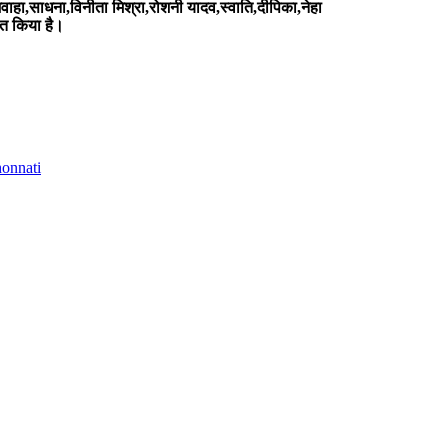
 कुशवाहा,साधना,विनीता मिश्रा,रोशनी यादव,स्वाति,दीपिका,नेहा
ित किया है।
honnati