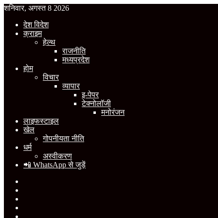
शनिवार, अगस्त 8 2026
देश विदेश
क्राइम
हेल्थ
राजनीति
मध्यप्रदेश
होम
विचार
व्यापार
इ-पेपर
टेक्नोलॉजी
मनोरंजन
लाइफस्टाइल
खेल
गोपनीयता नीति
धर्म
अस्वीकरण
📲 WhatsApp से जुड़ें
Facebook
X
YouTube
Instagram
WhatsApp