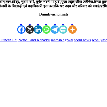
खान,इंदर,देवेंद्र, सुषमा वर्मा, दुर्गेश नंदनी माड़ावी,पूजा उईके,सीमा डहेरिया,शिखा
कैडमी के खिलाड़ी एवं पदाधिकारी इस उपलब्धि पर उदय और परिवार को बधाई प्रेष
Dainikyashonnati
Dinesh Rai
Netball and Kabaddi
santosh agrwal
seoni news
seoni yas