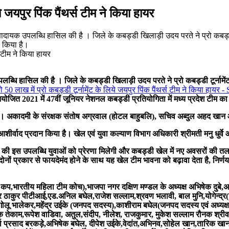
े जयपुर पिंक पैंथर्स टीम ने किया हायर
स टीम ने किया हायर
पलब्धि हासिल की है । जिले के कबड्डी खिलाड़ी उदय परते ने प्रो कबड्डी टूर्नामेंट
 आयोजित 2021 में 47वीं जूनियर नेशनल कबड्डी प्रतियोगिता में मध्य प्रदेश टीम क
। अकादमी के संरक्षक संतोष अग्रवाल (होटल बाहुबलि), सचिव अब्दुल अहद खान औ
शीर्वाद प्रदान किया है। खेल एवं युवा कल्याण विभाग अधिकारी श्रीमती मनु धुर्वे
की इस उपलब्धि युवाओं को प्रेरणा मिलेगी और कबड्डी खेल में नए अवसरों की तल
ं प्रकार से फायदेमंद होने के साथ यह खेल टीम भावना को बढ़ावा देता है, निर्णय
भारतीय महिला टीम कोच),भाजपा नगर दक्षिण मण्डल के अध्यक्ष अभिषेक दुबे,अकाद
द्र ठाकुर पीटीआई,एड.अनिल बघेल,राजेश सल्लाम,श्रवण भलावी, बाल मुनि,योगेन्द्र
,गोलू भालेकर,महेंद्र उईके (जनपद सदस्य),काशीराम बघेल(जनपद सदस्य एवं अध्यक्ष 
तेकाम,रूपेश वाडिवा, अतुल,संदीप, नीलेश, राजकुमार, मुकेश सल्लाम रौनक श्रीवा
र्गा प्रसाद बरकड़े,अभिषेक बघेल, दीपेश उईके,वेदांत,अभिनव,सोहेल खान,तारिक खा