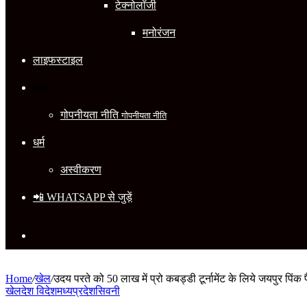
टेक्नोलॉजी
मनोरंजन
लाइफस्टाइल
खेल
गोपनीयता नीति
गोपनीयता नीति
धर्म
अस्वीकरण
📲 WHATSAPP से जुड़ें
Search
for
Home
/
खेल
/
उदय परते को 50 लाख में प्रो कबड्डी टूर्नामेंट के लिये जयपुर पिंक 
खेल
देश विदेश
मध्यप्रदेश
सिवनी