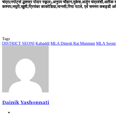
चंद्रा(स्पोर्ट्स द्धशस्र पोदार स्कूल),अनुपम चौहान,मुकेश,अर्जुन चंद्रवंशी,अतीक 
कश्यप,मयूरी,खुशी,प्रियंका काकोडिय़ा,मानसी,रिया पटले, एवं समस्त कबड्डी अ
Tags
DISTRICT SEONI
Kabaddi
MLA Dinesh Rai Munmun
MLA Seoni 
Dainik Yashonnati
Website