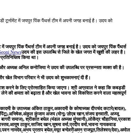
 में जयपुर पिंक पैंथर्स टीम में अपनी जगह बनाई है। उदय को जयपुर पिंक पैंथर्स
उदय की इस उपलब्धि से जिले के खेल जगत में खुशी की लहर है।
ा प्रतिनिधित्व किया था।
र अध्यक्ष अनिल कनोजिया ने उदय की उपलब्धि पर प्रसन्नता व्यक्त की है।
 और खेल विभाग परिवार ने भी उदय को शुभकामनाएं दी हैं।
ाश करने के लिए प्रोत्साहित किया जाएगा। श्री अग्रवाल ने कहा कि कबड्डी
 लेने की क्षमता को बढ़ाता है और खेल भावना को विकसित करने वाला महत्वपूर्ण
मी के उपाध्यक्ष अंकित ठाकुर,अकादमी के कोषाध्यक्ष दीपचंद कटारे(बादल),
(पिंटू),अभिषेक,अंकुल कुंजाम अजय (मोनू) ज़ोएब खान,संजय इनवाती, अज्जू
बागरी समाज), श्रीकांत बघेल (मंडल अध्यक्ष मुंगवानी),लोकेंद्र चौहानिया,प्रकाश
स्तव,आयुष ठाकुर,साजिद खान,सुषमा वर्मा,प्रदीप वर्मा,भावना गायकवाड
न,पवन नामदेव,अभय प्रताप बघेल,मयूर बन्देवरीअमन राजपूत,तिलेश्वर(देवा),अमोल