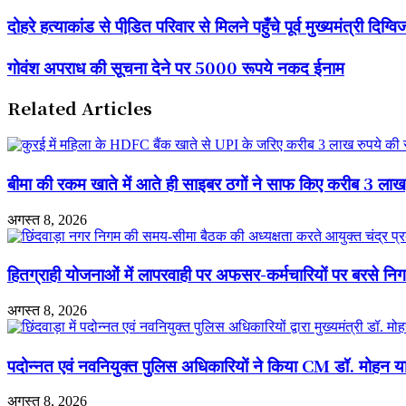
दोहरे
दोहरे हत्याकांड से पीडि़त परिवार से मिलने पहुँचे पूर्व मुख्यमंत्री दिग
हत्याकांड
से
गोवंश
गोवंश अपराध की सूचना देने पर 5000 रूपये नकद ईनाम
पीडि़त
अपराध
परिवार
की
से
Related Articles
सूचना
मिलने
देने
पहुँचे
पर
पूर्व
5000
मुख्यमंत्री
रूपये
बीमा की रकम खाते में आते ही साइबर ठगों ने साफ किए करीब 3 ला
दिग्विजय
नकद
सिंह,
ईनाम
शोक
अगस्त 8, 2026
संवेदना
व्यक्त
की
हितग्राही योजनाओं में लापरवाही पर अफसर-कर्मचारियों पर बरसे नि
अगस्त 8, 2026
पदोन्नत एवं नवनियुक्त पुलिस अधिकारियों ने किया CM डॉ. मोहन 
अगस्त 8, 2026