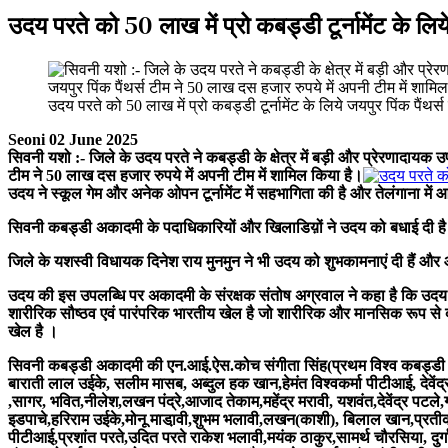
उदय परते को 50 लाख में प्रो कबड्डी टूर्नामेंट के लिय
उदय परते को 50 लाख में प्रो कबड्डी टूर्नामेंट के लिये जयपुर पिंक पैंथर्
Seoni 02 June 2025
सिवनी यशो :- जिले के उदय परते ने कबड्डी के क्षेत्र में बड़ी और प्रेरणादायक उ
टीम ने 50 लाख दस हजार रुपये में अपनी टीम में शामिल किया है।
उदय ने स्कूल गेम और अनेक ओपन टूर्नामेंट में सहभागिता की है और तेलंगाना में
सिवनी कबड्डी अकादमी के पदाधिकारियों और खिलाडिय़ों ने उदय को बधाई दी है
जिले के यशस्वी विधायक दिनेश राय मुनमुन ने भी उदय को शुभकामनाएं दी हैं और आ
उदय की इस उपलब्धि पर अकादमी के संरक्षक संतोष अग्रवाल ने कहा है कि उदय 
शारीरिक सौष्ठव एवं पारंपरिक भारतीय खेल है जो शारीरिक और मानसिक रूप से दोनो
खेल है ।
सिवनी कबड्डी अकादमी की एन.आई.ऐस.कोच संगीता सिंह(प्रथम विश्व कबड्डी कप,
बाराती लाल उईके, सलीम मासब, अब्दुल हक खान,हेमंत विश्वकर्मा पीटीआई, देवें
,सागर, भवित,नीलेश,लखन पंद्रे,आजाद तेकाम,महेंद्र मरावी, यशवंत,देवेंद्र पटले
इडपाचे,हरिराम उईके,मोनू माडा़वी,शुभम भलावी,लखन(काशी), बिलाल खान,प्रतीक 
पीटीआई,प्रशांत परते,उदित परते राकेश भलावी,मयंक ठाकुर,सामर्थ चौरसिया, दु