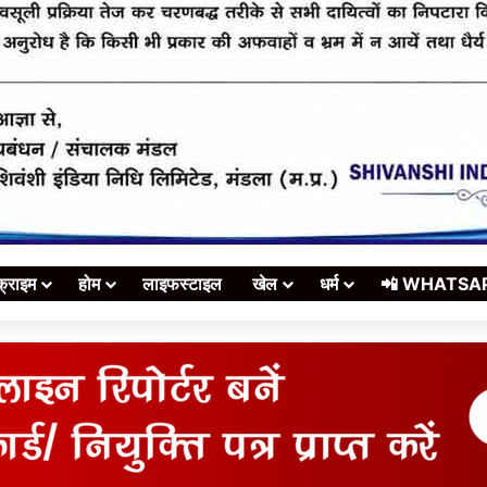
क्राइम
होम
लाइफस्टाइल
खेल
धर्म
📲 WHATSAPP स