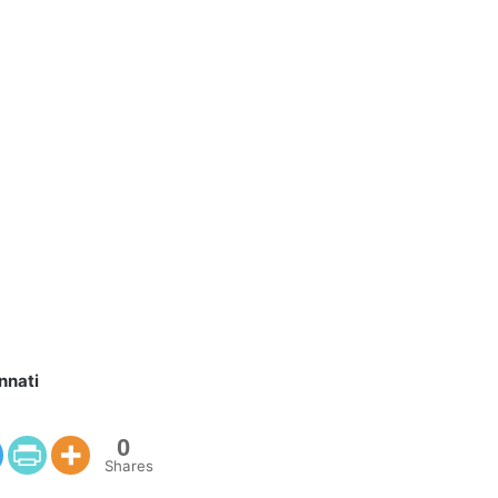
nnati
0
Shares