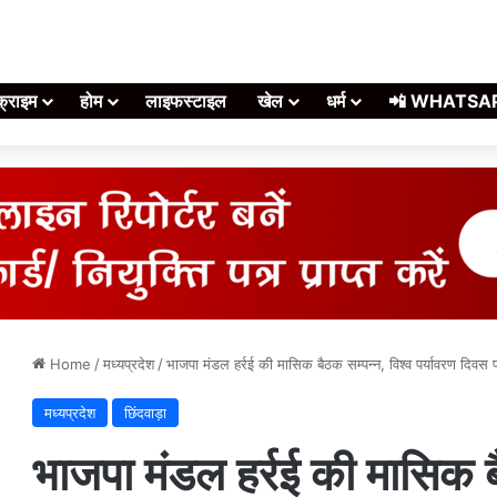
क्राइम
होम
लाइफस्टाइल
खेल
धर्म
📲 WHATSAPP स
Home
/
मध्यप्रदेश
/
भाजपा मंडल हर्रई की मासिक बैठक सम्पन्न, विश्व पर्यावरण दिवस
मध्यप्रदेश
छिंदवाड़ा
भाजपा मंडल हर्रई की मासिक ब