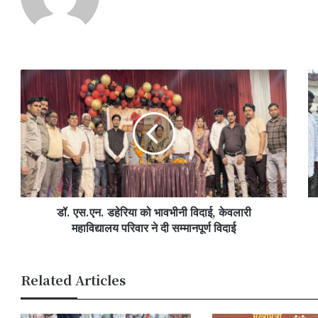
डॉ.
पर्
एस.एन.
दि
डहेरिया
पर
को
बा
भावभीनी
में
विदाई,
1.
केवलारी
कर
महाविद्यालय
के
परिवार
आध
डॉ. एस.एन. डहेरिया को भावभीनी विदाई, केवलारी
ने
सु
दी
महाविद्यालय परिवार ने दी सम्मानपूर्ण विदाई
शौ
सम्मानपूर्ण
का
विदाई
शुभ
Related Articles