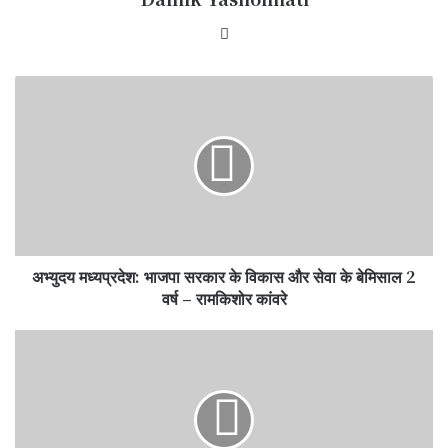
Website
अभ्युदय
मध्यप्रदेश:
भाजपा
सरकार
के
विकास
और
सेवा
के
अभ्युदय मध्यप्रदेश: भाजपा सरकार के विकास और सेवा के बेमिसाल 2
बेमिसाल
2
वर्ष – रामकिशोर कांवरे
वर्ष
–
NH-
रामकिशोर
44
कांवरे
पर
मौत
के
ब्लैक