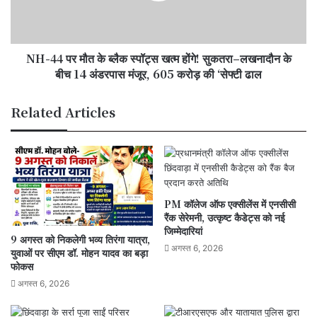
स्पॉट्स
खत्म
होंगे!
NH-44 पर मौत के ब्लैक स्पॉट्स खत्म होंगे! सुकतरा–लखनादौन के
सुकतरा–
लखनादौन
बीच 14 अंडरपास मंजूर, 605 करोड़ की ‘सेफ्टी ढाल
के
बीच
Related Articles
14
अंडरपास
मंजूर,
605
करोड़
की
PM कॉलेज ऑफ एक्सीलेंस में एनसीसी
‘सेफ्टी
रैंक सेरेमनी, उत्कृष्ट कैडेट्स को नई
ढाल
जिम्मेदारियां
9 अगस्त को निकलेगी भव्य तिरंगा यात्रा,
अगस्त 6, 2026
युवाओं पर सीएम डॉ. मोहन यादव का बड़ा
फोकस
अगस्त 6, 2026