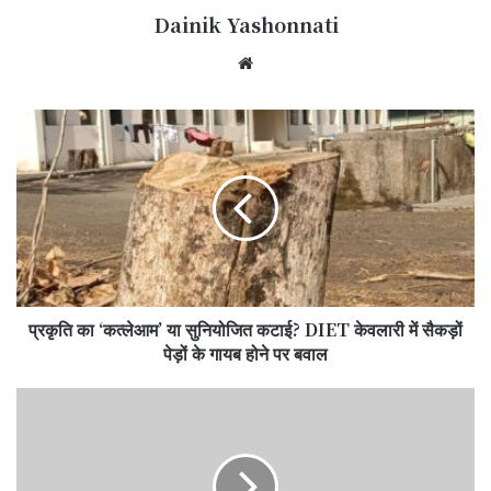
Dainik Yashonnati
Website
प्रकृति
का
‘कत्लेआम’
या
सुनियोजित
कटाई?
DIET
केवलारी
में
प्रकृति का ‘कत्लेआम’ या सुनियोजित कटाई? DIET केवलारी में सैकड़ों
सैकड़ों
पेड़ों
पेड़ों के गायब होने पर बवाल
के
गायब
सिवनी
होने
की
पर
नई
बवाल
कलेक्टर
नेहा