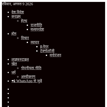
रविवार, अगस्त 9 2026
देश विदेश
क्राइम
हेल्थ
राजनीति
मध्यप्रदेश
होम
विचार
व्यापार
इ-पेपर
टेक्नोलॉजी
मनोरंजन
लाइफस्टाइल
खेल
गोपनीयता नीति
धर्म
अस्वीकरण
📲 WhatsApp से जुड़ें
Facebook
X
YouTube
Instagram
WhatsApp