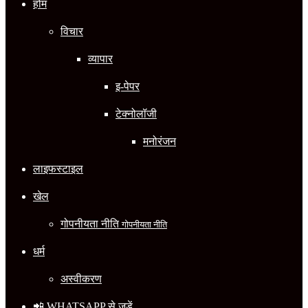
होम
विचार
व्यापार
इ-पेपर
टेक्नोलॉजी
मनोरंजन
लाइफस्टाइल
खेल
गोपनीयता नीति
गोपनीयता नीति
धर्म
अस्वीकरण
📲 WHATSAPP से जुड़ें