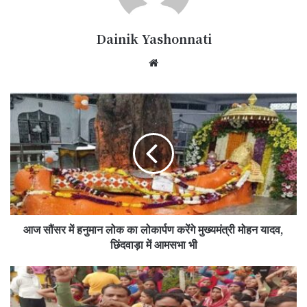
Dainik Yashonnati
Website
आज
सौंसर
में
हनुमान
लोक
का
लोकार्पण
करेंगे
मुख्यमंत्री
आज सौंसर में हनुमान लोक का लोकार्पण करेंगे मुख्यमंत्री मोहन यादव,
मोहन
यादव,
छिंदवाड़ा में आमसभा भी
छिंदवाड़ा
में
त्योहार
आमसभा
आते
भी
ही