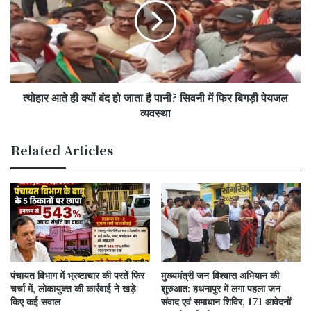
क्यों
बंद
हो
जाता
है
पानी?
त्योहार आते ही क्यों बंद हो जाता है पानी? सिवनी में फिर बिगड़ी पेयजल
सिवनी
में
व्यवस्था
फिर
बिगड़ी
Related Articles
पेयजल
व्यवस्था
पंचायत विभाग में भ्रष्टाचार की परतें फिर
मुख्यमंत्री जन-विश्वास अभियान की
चर्चा में, लोकायुक्त की कार्रवाई ने खड़े
शुरुआत: हथनापुर में लगा पहला जन-
किए कई सवाल
संवाद एवं समाधान शिविर, 171 आवेदनों