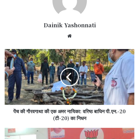
Dainik Yashonnati
Website
पेंच
की
गौरवगाथा
की
एक
अमर
नायिका:
वरिष्ठ
बाघिन
पेंच की गौरवगाथा की एक अमर नायिका: वरिष्ठ बाघिन पी.एन.-20
पी.एन.-20
(टी-20)
(टी-20) का निधन
का
निधन
भाजपा
कार्यालय