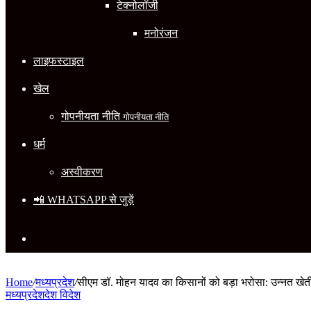
टेक्नोलॉजी
मनोरंजन
लाइफस्टाइल
खेल
गोपनीयता नीति
गोपनीयता नीति
धर्म
अस्वीकरण
📲 WHATSAPP से जुड़ें
Search
for
Home
/
मध्यप्रदेश
/
सीएम डॉ. मोहन यादव का किसानों को बड़ा भरोसा: उन्नत खेती औ
मध्यप्रदेश
देश विदेश