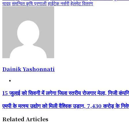
यादव
समन्वित कृषि प्रणाली
हाईटेक नर्सरी
हेलमेट वितरण
Dainik Yashonnati
Website
15
15 जुलाई को सिवनी में लगेगा जिला स्तरीय रोजगार मेला, निजी कंपनि
जुलाई
को
एमपी
एमपी के मत्स्य उद्योग को मिली वैश्विक उड़ान, 7,430 करोड़ के निवेश
सिवनी
के
में
मत्स्य
लगेगा
Related Articles
उद्योग
जिला
को
स्तरीय