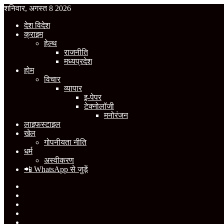
शनिवार, अगस्त 8 2026
देश विदेश
क्राइम
हेल्थ
राजनीति
मध्यप्रदेश
होम
विचार
व्यापार
इ-पेपर
टेक्नोलॉजी
मनोरंजन
लाइफस्टाइल
खेल
गोपनीयता नीति
धर्म
अस्वीकरण
📲 WhatsApp से जुड़ें
Facebook
X
YouTube
Instagram
WhatsApp