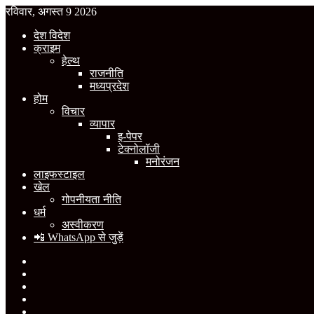
रविवार, अगस्त 9 2026
देश विदेश
क्राइम
हेल्थ
राजनीति
मध्यप्रदेश
होम
विचार
व्यापार
इ-पेपर
टेक्नोलॉजी
मनोरंजन
लाइफस्टाइल
खेल
गोपनीयता नीति
धर्म
अस्वीकरण
📲 WhatsApp से जुड़ें
Facebook
X
YouTube
Instagram
WhatsApp