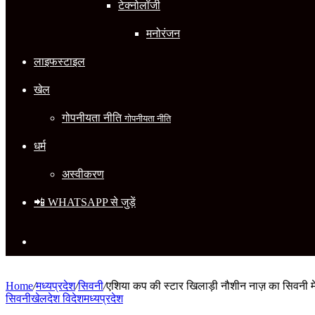
टेक्नोलॉजी
मनोरंजन
लाइफस्टाइल
खेल
गोपनीयता नीति
गोपनीयता नीति
धर्म
अस्वीकरण
📲 WHATSAPP से जुड़ें
Search
for
Home
/
मध्यप्रदेश
/
सिवनी
/
एशिया कप की स्टार खिलाड़ी नौशीन नाज़ का सिवनी में
सिवनी
खेल
देश विदेश
मध्यप्रदेश