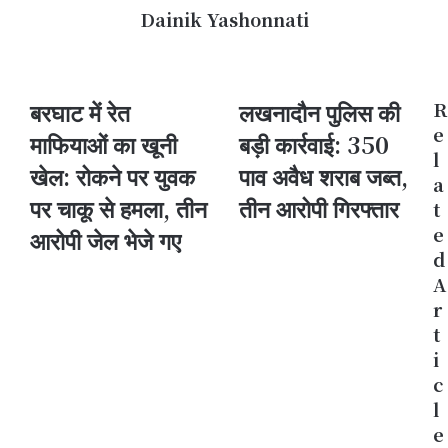
Dainik Yashonnati
Website
बरघाट में रेत
लखनादौन पुलिस की
R
बरघाट
लखनादौन
में
पुलिस
e
माफियाओं का खूनी
बड़ी कार्रवाई: 350
रेत
की
l
खेल: रोकने पर युवक
पाव अवैध शराब जब्त,
माफियाओं
बड़ी
a
का
कार्रवाई:
पर चाकू से हमला, तीन
तीन आरोपी गिरफ्तार
t
खूनी
350
e
खेल:
आरोपी जेल भेजे गए
पाव
रोकने
अवैध
d
पर
शराब
A
युवक
जब्त,
r
पर
तीन
t
चाकू
आरोपी
i
से
गिरफ्तार
हमला,
c
तीन
l
आरोपी
e
जेल