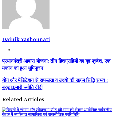
Dainik Yashonnati
Website
प्रधानमंत्री
प्रधानमंत्री आवास योजना: तीन हितग्राहियों का गृह प्रवेश, एक
आवास
मकान का हुआ भूमिपूजन
योजना:
तीन
हितग्राहियों
योग
योग और मेडिटेशन से सफलता व लक्ष्यों की सहज सिद्धि संभव :
का
और
ब्रह्माकुमारी ज्योति दीदी
गृह
मेडिटेशन
प्रवेश,
से
एक
सफलता
Related Articles
मकान
व
का
लक्ष्यों
हुआ
की
भूमिपूजन
सहज