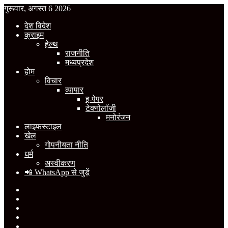
गुरूवार, अगस्त 6 2026
देश विदेश
क्राइम
हेल्थ
राजनीति
मध्यप्रदेश
होम
विचार
व्यापार
इ-पेपर
टेक्नोलॉजी
मनोरंजन
लाइफस्टाइल
खेल
गोपनीयता नीति
धर्म
अस्वीकरण
📲 WhatsApp से जुड़ें
Facebook
X
YouTube
Instagram
WhatsApp