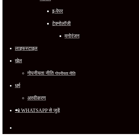
इ-पेपर
टेक्नोलॉजी
मनोरंजन
लाइफस्टाइल
खेल
गोपनीयता नीति
गोपनीयता नीति
धर्म
अस्वीकरण
📲 WHATSAPP से जुड़ें
Search