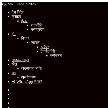
शुक्रवार, अगस्त 7 2026
देश विदेश
क्राइम
हेल्थ
राजनीति
मध्यप्रदेश
होम
विचार
व्यापार
इ-पेपर
टेक्नोलॉजी
मनोरंजन
लाइफस्टाइल
खेल
गोपनीयता नीति
धर्म
अस्वीकरण
📲 WhatsApp से जुड़ें
Facebook
X
YouTube
Instagram
WhatsApp