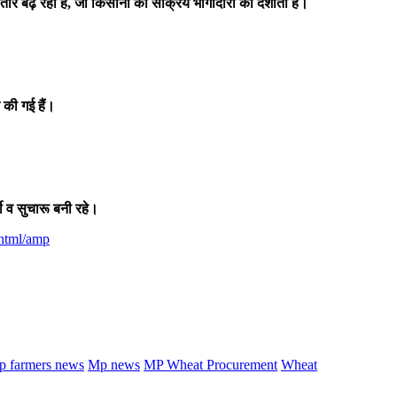
तार बढ़ रहा है, जो किसानों की सक्रिय भागीदारी को दर्शाता है।
 की गई हैं।
शी व सुचारू बनी रहे।
.html/amp
p farmers news
Mp news
MP Wheat Procurement
Wheat