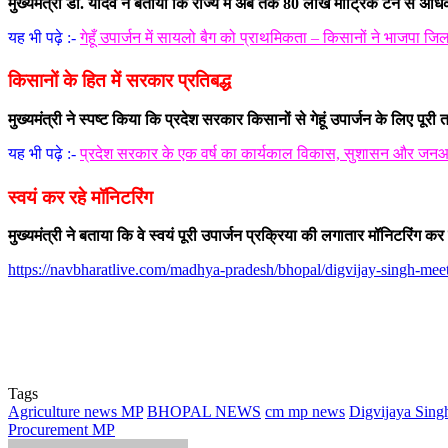
मुख्यमंत्री डॉ. यादव ने बताया कि राज्य में अब तक 80 लाख मीट्रिक टन से अधिक 
यह भी पढ़े :-
गेहूँ उपार्जन में सायलो बैग को प्राथमिकता – किसानों ने भाजपा जि
किसानों के हित में सरकार प्रतिबद्ध
मुख्यमंत्री ने स्पष्ट किया कि प्रदेश सरकार किसानों से गेहूं उपार्जन के लिए पू
यह भी पढ़े :-
प्रदेश सरकार के एक वर्ष का कार्यकाल विकास, सुशासन और जनआकां
स्वयं कर रहे मॉनिटरिंग
मुख्यमंत्री ने बताया कि वे स्वयं पूरी उपार्जन प्रक्रिया की लगातार मॉनिटरिंग 
https://navbharatlive.com/madhya-pradesh/bhopal/digvijay-singh-m
Tags
Agriculture news MP
BHOPAL NEWS
cm mp news
Digvijaya Sing
Procurement MP