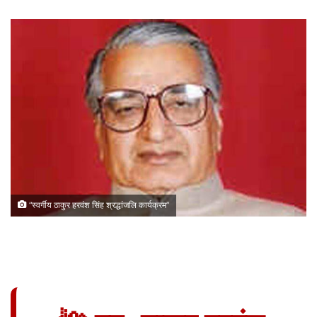
“स्वर्गीय ठाकुर हरवंश सिंह श्रद्धांजलि कार्यक्रम”