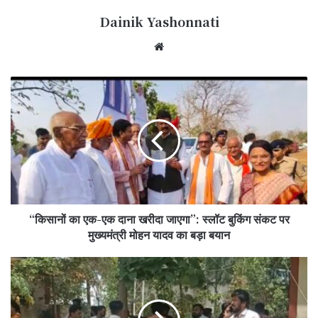
Dainik Yashonnati
Website
“किसानों
का
एक-
एक
दाना
खरीदा
जाएगा”:
स्लॉट
बुकिंग
“किसानों का एक-एक दाना खरीदा जाएगा”: स्लॉट बुकिंग संकट पर
संकट
पर
मुख्यमंत्री मोहन यादव का बड़ा बयान
मुख्यमंत्री
मोहन
गला
यादव
रेतकर
का
अकबर
बड़ा
वार्ड