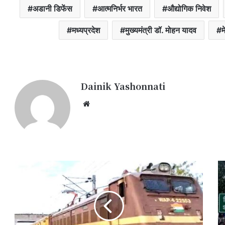
अडानी डिफेंस
आत्मनिर्भर भारत
औद्योगिक निवेश
मध्यप्रदेश
मुख्यमंत्री डॉ. मोहन यादव
म
Dainik Yashonnati
Website
पेंचव्हेली
सि
एक्सप्रेस
सह
सहित
मह
तीन
में
ट्रेनों
अग
में
2