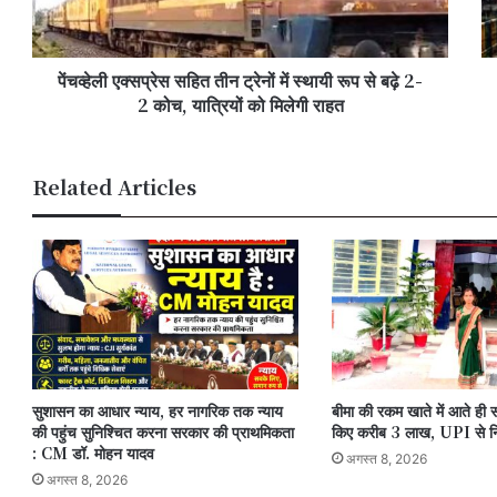
स्थायी
घंटे
रूप
भार
से
बा
पेंचव्हेली एक्सप्रेस सहित तीन ट्रेनों में स्थायी रूप से बढ़े 2-
बढ़े
के
2-
2 कोच, यात्रियों को मिलेगी राहत
आस
2
मौ
कोच,
वि
यात्रियों
का
Related Articles
को
अलर
मिलेगी
जा
राहत
सुशासन का आधार न्याय, हर नागरिक तक न्याय
बीमा की रकम खाते में आते ही 
की पहुंच सुनिश्चित करना सरकार की प्राथमिकता
किए करीब 3 लाख, UPI से न
: CM डॉ. मोहन यादव
अगस्त 8, 2026
अगस्त 8, 2026