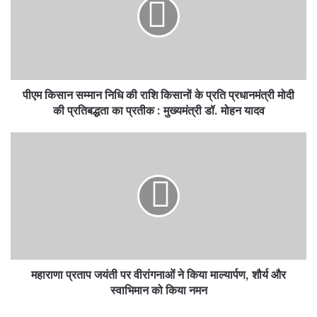
निधि
की
राशि
किसानों
के
प्रति
पीएम किसान सम्मान निधि की राशि किसानों के प्रति प्रधानमंत्री मोदी
प्रधानमंत्री
मोदी
की प्रतिबद्धता का प्रतीक : मुख्यमंत्री डॉ. मोहन यादव
की
प्रतिबद्धता
महाराणा
का
प्रताप
प्रतीक
जयंती
:
पर
मुख्यमंत्री
वीरांगनाओं
डॉ.
ने
मोहन
किया
यादव
माल्यार्पण,
शौर्य
महाराणा प्रताप जयंती पर वीरांगनाओं ने किया माल्यार्पण, शौर्य और
और
स्वाभिमान
स्वाभिमान को किया नमन
को
किया