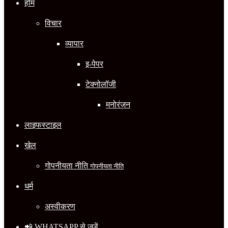
होम
विचार
व्यापार
इ-पेपर
टेक्नोलॉजी
मनोरंजन
लाइफस्टाइल
खेल
गोपनीयता नीति
गोपनीयता नीति
धर्म
अस्वीकरण
📲 WHATSAPP से जुड़ें