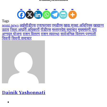
Tags
seoni news
आईसीडीएस
एनएफएसए
एमडीएम
खाद्य सुरक्षा अधिनियम
खाद्यान्न
उठाव
जिला आपूर्ति अधिकारी
पीडीएस
मध्यप्रदेश समाचार
मुख्यमंत्री युवा
अन्नदूत योजना
राशन वितरण
राशन व्यवस्था
सार्वजनिक वितरण प्रणाली
सिवनी
सिवनी समाचार
Dainik Yashonnati
Website