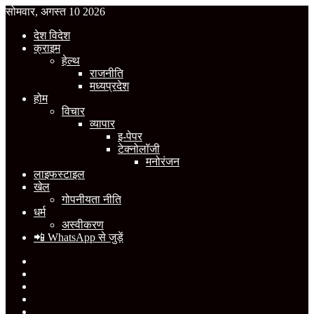
सोमवार, अगस्त 10 2026
देश विदेश
क्राइम
हेल्थ
राजनीति
मध्यप्रदेश
होम
विचार
व्यापार
इ-पेपर
टेक्नोलॉजी
मनोरंजन
लाइफस्टाइल
खेल
गोपनीयता नीति
धर्म
अस्वीकरण
📲 WhatsApp से जुड़ें
Facebook
X
YouTube
Instagram
WhatsApp