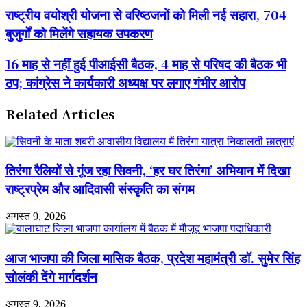
राष्ट्रीय
राष्ट्रीय वयोश्री योजना से वरिष्ठजनों को मिली नई सहारा, 704
वयोश्री
बुजुर्गों को मिलेंगे सहायक उपकरण
योजना
से
वरिष्ठजनों
16
16 माह से नहीं हुई पीआईसी बैठक, 4 माह से परिषद की बैठक भी
को
माह
ठप; कांग्रेस ने कार्यकारी अध्यक्ष पर लगाए गंभीर आरोप
मिली
से
नई
नहीं
सहारा,
हुई
Related Articles
704
पीआईसी
बुजुर्गों
बैठक,
को
4
मिलेंगे
माह
तिरंगा रैलियों से गूंज रहा सिवनी, ‘हर घर तिरंगा’ अभियान में दिखा
सहायक
से
उपकरण
परिषद
राष्ट्रप्रेम और आदिवासी संस्कृति का संगम
की
बैठक
अगस्त 9, 2026
भी
ठप;
कांग्रेस
आज भाजपा की जिला मासिक बैठक, प्रदेश महामंत्री डॉ. सुमेर सिंह
ने
कार्यकारी
सोलंकी देंगे मार्गदर्शन
अध्यक्ष
पर
अगस्त 9, 2026
लगाए