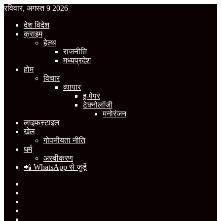
रविवार, अगस्त 9 2026
देश विदेश
क्राइम
हेल्थ
राजनीति
मध्यप्रदेश
होम
विचार
व्यापार
इ-पेपर
टेक्नोलॉजी
मनोरंजन
लाइफस्टाइल
खेल
गोपनीयता नीति
धर्म
अस्वीकरण
📲 WhatsApp से जुड़ें
Facebook
X
YouTube
Instagram
WhatsApp