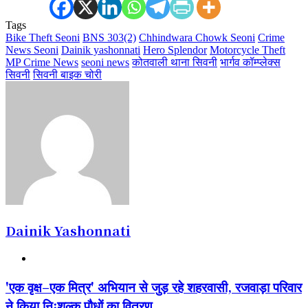
Tags
Bike Theft Seoni
BNS 303(2)
Chhindwara Chowk Seoni
Crime
News Seoni
Dainik yashonnati
Hero Splendor
Motorcycle Theft
MP Crime News
seoni news
कोतवाली थाना सिवनी
भार्गव कॉम्प्लेक्स
सिवनी
सिवनी बाइक चोरी
Dainik Yashonnati
Website
'एक
'एक वृक्ष–एक मित्र' अभियान से जुड़ रहे शहरवासी, रजवाड़ा परिवार
वृक्ष–
ने किया निःशुल्क पौधों का वितरण
एक