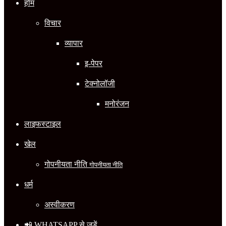
होम
विचार
व्यापार
इ-पेपर
टेक्नोलॉजी
मनोरंजन
लाइफस्टाइल
खेल
गोपनीयता नीति
गोपनीयता नीति
धर्म
अस्वीकरण
📲 WHATSAPP से जुड़ें