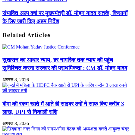
मित्र'
अभियान
संभावित
संभावित अल्प वर्षा पर मुख्यमंत्री डॉ. मोहन यादव सतर्क, किसानों
से
अल्प
के लिए जारी किए अहम निर्देश
जुड़
वर्षा
रहे
पर
शहरवासी,
मुख्यमंत्री
Related Articles
रजवाड़ा
डॉ.
परिवार
मोहन
ने
यादव
किया
सतर्क,
सुशासन का आधार न्याय, हर नागरिक तक न्याय की पहुंच
निःशुल्क
किसानों
पौधों
के
सुनिश्चित करना सरकार की प्राथमिकता : CM डॉ. मोहन यादव
का
लिए
वितरण
जारी
अगस्त 8, 2026
किए
अहम
निर्देश
बीमा की रकम खाते में आते ही साइबर ठगों ने साफ किए करीब 3
लाख, UPI से निकाली राशि
अगस्त 8, 2026