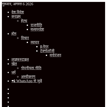
गुरूवार, अगस्त 6 2026
देश विदेश
क्राइम
हेल्थ
राजनीति
मध्यप्रदेश
होम
विचार
व्यापार
इ-पेपर
टेक्नोलॉजी
मनोरंजन
लाइफस्टाइल
खेल
गोपनीयता नीति
धर्म
अस्वीकरण
📲 WhatsApp से जुड़ें
Facebook
X
YouTube
Instagram
WhatsApp