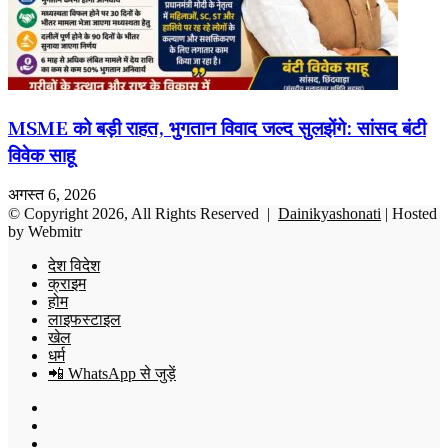
MSME को बड़ी राहत, भुगतान विवाद जल्द सुलझेंगे: सांसद बंटी
विवेक साहू
अगस्त 6, 2026
© Copyright 2026, All Rights Reserved |
Dainikyashonati
| Hosted
by
Webmitr
देश विदेश
क्राइम
होम
लाइफस्टाइल
खेल
धर्म
📲 WhatsApp से जुड़ें
Facebook
X
YouTube