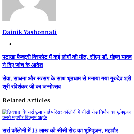
Dainik Yashonnati
Website
पटाखा
पटाखा फैक्ट्री विस्फोट में कई लोगों की मौत, सीएम डॉ. मोहन यादव
फैक्ट्री
ने दिए जांच के आदेश
विस्फोट
में
कई
सेवा,
सेवा, साधना और सत्संग के साथ धूमधाम से मनाया गया गुरुदेव श्री
लोगों
साधना
श्री रविशंकर जी का जन्मोत्सव
की
और
मौत,
सत्संग
सीएम
के
Related Articles
डॉ.
साथ
मोहन
धूमधाम
यादव
से
ने
मनाया
दिए
गया
सर्रा कॉलोनी में 13 लाख की सीसी रोड का भूमिपूजन, महापौर
जांच
गुरुदेव