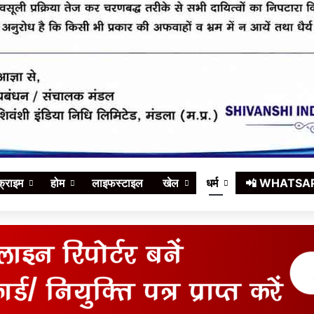
क्राइम
होम
लाइफस्टाइल
खेल
धर्म
📲 WHATSAPP स