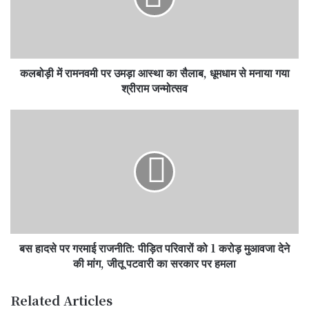
आस्था
का
सैलाब,
धूमधाम
कलबोड़ी में रामनवमी पर उमड़ा आस्था का सैलाब, धूमधाम से मनाया गया
से
मनाया
श्रीराम जन्मोत्सव
गया
श्रीराम
बस
जन्मोत्सव
हादसे
पर
गरमाई
राजनीति:
पीड़ित
परिवारों
को
1
बस हादसे पर गरमाई राजनीति: पीड़ित परिवारों को 1 करोड़ मुआवजा देने
करोड़
मुआवजा
की मांग, जीतू पटवारी का सरकार पर हमला
देने
की
Related Articles
मांग,