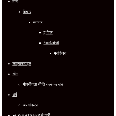
होम
विचार
व्यापार
इ-पेपर
टेक्नोलॉजी
मनोरंजन
लाइफस्टाइल
खेल
गोपनीयता नीति
गोपनीयता नीति
धर्म
अस्वीकरण
📲 WHATSAPP से जुड़ें