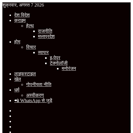
शुक्रवार, अगस्त 7 2026
देश विदेश
क्राइम
हेल्थ
राजनीति
मध्यप्रदेश
होम
विचार
व्यापार
इ-पेपर
टेक्नोलॉजी
मनोरंजन
लाइफस्टाइल
खेल
गोपनीयता नीति
धर्म
अस्वीकरण
📲 WhatsApp से जुड़ें
Facebook
X
YouTube
Instagram
WhatsApp