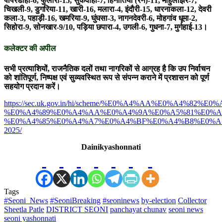
पीपरडाही-6, फुलारा-15, सुकवाहा-7, हिनोतिया (रन)-11, माहुलझिर-7,
चिखली-9, डुगरिया-11, खारी-16, मलारा-4, इंदौरी-15, धारनाकला-12, देवरी
कला-3, पहाड़ी-16, खमरिया-9, घुंघसा-3, नागनदेवरी-6, मोहगांव धूमा-2,
सिहोरा-9, सोनखार-9/10, पड़िया छपारा-4, उगली-6, गुधना-7, मुर्गहाई-13।
कलेक्टर की अपील
सभी प्रत्याशियों, राजनैतिक दलों तथा नागरिकों से आग्रह है कि उप निर्वाचन
को शांतिपूर्ण, निष्पक्ष एवं सुव्यवस्थित रूप से संपन्न कराने में प्रशासन को पूर्ण
सहयोग प्रदान करें।
https://sec.uk.gov.in/hi/scheme/%E0%A4%AA%E0%A4%
%E0%A4%89%E0%A4%AA%E0%A4%9A%E0%A5%81%E0%A
%E0%A4%85%E0%A4%A7%E0%A4%BF%E0%A4%B8%E0%A
2025/
Dainikyashonnati
Tags
#Seoni_News
#SeoniBreaking
#seoninews
by-election
Collector
Sheetla Patle
DISTRICT SEONI
panchayat chunav
seoni news
seoni yashonnati