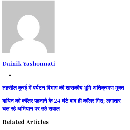
Dainik Yashonnati
Website
तहसील
तहसील कुरई में पर्यटन विभाग की शासकीय भूमि अतिक्रमण मुक्त
कुरई
में
बाघिन
बाघिन को कॉलर पहनाने के 24 घंटे बाद ही कॉलर गिरा; लगातार
पर्यटन
को
विभाग
चल रहे अभियान पर उठे सवाल
कॉलर
की
पहनाने
शासकीय
के
Related Articles
भूमि
24
अतिक्रमण
घंटे