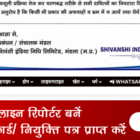
क्राइम
होम
लाइफस्टाइल
खेल
धर्म
📲 WHATSAPP स