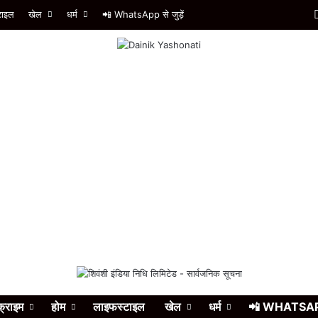
टाइल
खेल
धर्म
📲 WhatsApp से जुड़ें
क्राइम
होम
लाइफस्टाइल
खेल
धर्म
📲 WHATSAPP स