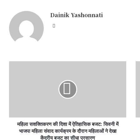
Dainik Yashonnati
Website
महिला
पु
सशक्तिकरण
ने
की
कि
दिशा
जह
में
मि
ऐतिहासिक
का
बजट:
का
सिवनी
खु
में
सस
महिला सशक्तिकरण की दिशा में ऐतिहासिक बजट: सिवनी में
भाजपा
देव
महिला
भाजपा महिला संवाद कार्यक्रम के दौरान महिलाओं ने देखा
नन
संवाद
गिर
केंद्रीय बजट का सीधा प्रसारण