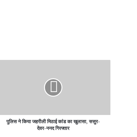
लिस
या
रीली
ठाई
ंड
लासा,
ुर-
पुलिस ने किया जहरीली मिठाई कांड का खुलासा, ससुर-
र-
द
देवर-ननद गिरफ्तार
फ्तार