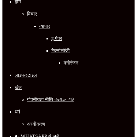
होम
विचार
व्यापार
इ-पेपर
टेक्नोलॉजी
मनोरंजन
लाइफस्टाइल
खेल
गोपनीयता नीति
गोपनीयता नीति
धर्म
अस्वीकरण
📲 WHATSAPP से जुड़ें