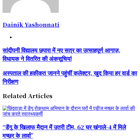
Dainik Yashonnati
Website
सांदीपनी
सांदीपनी विद्यालय छपारा में नए सत्र का उत्साहपूर्ण आगाज़,
विद्यालय
विधायक ने वितरित की अंकसूचियां
छपारा
में
नए
अस्पताल
अस्पताल की हकीकत जानने पहुंचीं कलेक्टर, खुद किया हर वार्ड का
सत्र
की
निरीक्षण
का
हकीकत
उत्साहपूर्ण
जानने
आगाज़,
पहुंचीं
Related Articles
विधायक
कलेक्टर,
ने
खुद
वितरित
किया
की
हर
अंकसूचियां
वार्ड
“डेंगू के खिलाफ मैदान में उतरी टीम, 62 घर खंगाले-4 में मिले
का
निरीक्षण
मच्छर के लार्वा”