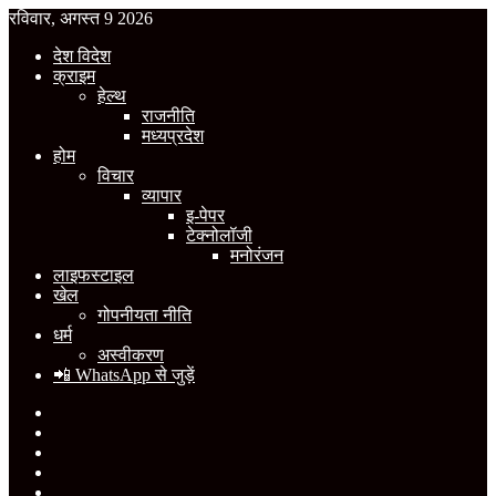
रविवार, अगस्त 9 2026
देश विदेश
क्राइम
हेल्थ
राजनीति
मध्यप्रदेश
होम
विचार
व्यापार
इ-पेपर
टेक्नोलॉजी
मनोरंजन
लाइफस्टाइल
खेल
गोपनीयता नीति
धर्म
अस्वीकरण
📲 WhatsApp से जुड़ें
Facebook
X
YouTube
Instagram
WhatsApp