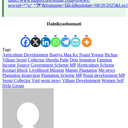
https://www.mpinfo.org/Home/TodaysNews?
newsid=²°²µ°¸²°Î¶°&fontname=Íáîçáì&pubdate=08/20/2025&Loc
Dainikyashonnati
Tags
Agriculture Development
Bagiya Maa Ke Naam Yojana
Bichua
Village Seoni
Collector Sheetla Patle
Drip Irrigation
Farming
Income Source
Government Scheme MP
Horticulture Scheme
Keolari Block
Livelihood Mission
Mango Plantation
Mp news
Plantation Inspection
Plantation Scheme MP
Rural development MP
Seoni Collector Visit
seoni news
Village Development
Women Self
Help Group