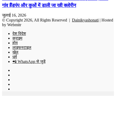
गांव हैंडपंप और कुओं में डाली जा रही क्लोरीन
जुलाई 16, 2026
© Copyright 2026, All Rights Reserved |
Dainikyashonati
| Hosted
by
Webmitr
देश विदेश
क्राइम
होम
लाइफस्टाइल
खेल
धर्म
📲 WhatsApp से जुड़ें
Facebook
X
YouTube
Instagram
WhatsApp
Back
to
top
button