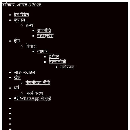
शनिवार, अगस्त 8 2026
देश विदेश
क्राइम
हेल्थ
राजनीति
मध्यप्रदेश
होम
विचार
व्यापार
इ-पेपर
टेक्नोलॉजी
मनोरंजन
लाइफस्टाइल
खेल
गोपनीयता नीति
धर्म
अस्वीकरण
📲 WhatsApp से जुड़ें
Facebook
X
YouTube
Instagram
WhatsApp