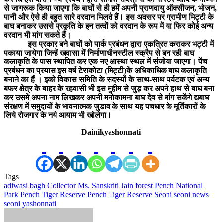
से जागरूक किया जाएगा कि बाघों से ही हमें अपनी प्राणवायु ऑक्सीजन, भोजन,
पानी और ऐसे ही बहुत सारे वरदान मिलते हैं। इस अवसर पर ग्रामीण मिट्टी के
बाघ बनाकर उससे प्रकृति के इन तत्वों को वरदान के रूप में या फिर कोई अन्य
वरदान भी मांग सकते हैं।
इस प्रकार बने बाघों को पार्क प्रबंधन द्वारा एकत्रित कराकर भट्टी में
पकाया जायेगा जिन्हें खवासा में निर्माणाधीनस्टील स्क्रैप से बन रही बाघ
कलाकृति के पास स्थापित कर एक नए आस्था स्थल में संजोया जाएगा। पेंच
प्रबंधन का प्रयास इस वर्ष टेराकोटा (मिट्टी)के अधिकाधिक बाघ कलाकृति
बनाने का हैं । इको विकास समिति के सदस्यों के साथ-साथ पर्यटक एवं अन्य
बफर क्षेत्र के बाहर के रहवासी भी इस मुहीम से जुड़ कर अपने हाथ से बाघ बना
कर उसमे अपना नाम लिखकर अपनी मनोकामना बाघ देव से मांग सकेंगे द्यबाघ
संरक्षण में समुदायों के भावनात्मक जुडाव के साथ यह पचधार के मूर्तिकारों के
लिये रोजगार के नये आयाम भी खोलेगा।
Dainikyashonnati
Tags
adiwasi
bagh
Collector Ms. Sanskriti Jain
forest
Pench National
Park
Pench Tiger Reserve
Pench Tiger Reserve Seoni
seoni news
seoni yashonnati