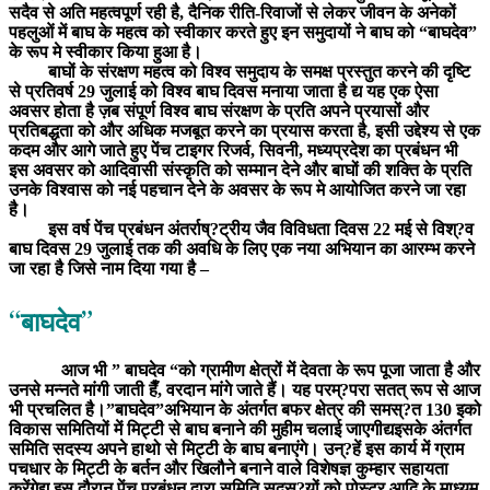
सदैव से अति महत्वपूर्ण रही है, दैनिक रीति-रिवाजों से लेकर जीवन के अनेकों
पहलुओं में बाघ के महत्व को स्वीकार करते हुए इन समुदायों ने बाघ को “बाघदेव”
के रूप मे स्वीकार किया हुआ है।
बाघों के संरक्षण महत्व को विश्व समुदाय के समक्ष प्रस्तुत करने की दृष्टि
से प्रतिवर्ष 29 जुलाई को विश्व बाघ दिवस मनाया जाता है द्य यह एक ऐसा
अवसर होता है ज़ब संपूर्ण विश्व बाघ संरक्षण के प्रति अपने प्रयासों और
प्रतिबद्धता को और अधिक मजबूत करने का प्रयास करता है, इसी उद्देश्य से एक
कदम और आगे जाते हुए पेंच टाइगर रिजर्व, सिवनी, मध्यप्रदेश का प्रबंधन भी
इस अवसर को आदिवासी संस्कृति को सम्मान देने और बाघों की शक्ति के प्रति
उनके विश्वास को नई पहचान देने के अवसर के रूप मे आयोजित करने जा रहा
है।
इस वर्ष पेंच प्रबंधन अंतर्राष्?ट्रीय जैव विविधता दिवस 22 मई से विश्?व
बाघ दिवस 29 जुलाई तक की अवधि के लिए एक नया अभियान का आरम्भ करने
जा रहा है जिसे नाम दिया गया है –
“बाघदेव”
आज भी ” बाघदेव “को ग्रामीण क्षेत्रों में देवता के रूप पूजा जाता है और
उनसे मन्नते मांगी जाती हैँ, वरदान मांगे जाते हैं। यह परम्?परा सतत् रूप से आज
भी प्रचलित है।”बाघदेव”अभियान के अंतर्गत बफर क्षेत्र की समस्?त 130 इको
विकास समितियों में मिट्टी से बाघ बनाने की मुहीम चलाई जाएगीद्यइसके अंतर्गत
समिति सदस्य अपने हाथो से मिट्टी के बाघ बनाएंगे। उन्?हें इस कार्य में ग्राम
पचधार के मिट्टी के बर्तन और खिलौने बनाने वाले विशेषज्ञ कुम्हार सहायता
करेंगेद्य इस दौरान पेंच प्रबंधन द्वारा समिति सदस्?यों को पोस्टर आदि के माध्यम