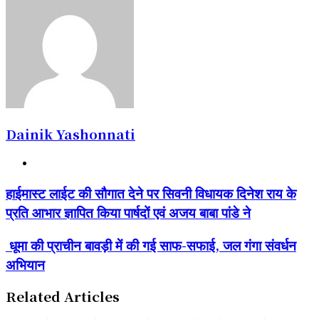
Dainik Yashonnati
Website
हाईमास्ट
हाईमास्ट लाईट की सौगात देने पर सिवनी विधायक दिनेश राय के
लाईट
प्रति आभार ज्ञापित किया पार्षदों एवं अजय बाबा पांडे ने
की
सौगात
देने
धूमा
धूमा की प्राचीन बावड़ी में की गई साफ-सफाई, जल गंगा संवर्धन
पर
की
अभियान
सिवनी
प्राचीन
विधायक
बावड़ी
दिनेश
में
Related Articles
राय
की
के
गई