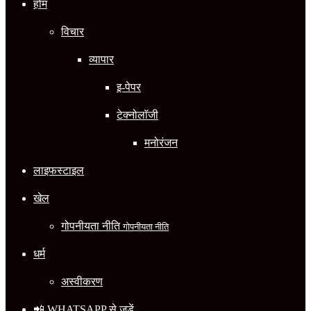
होम
विचार
व्यापार
इ-पेपर
टेक्नोलॉजी
मनोरंजन
लाइफस्टाइल
खेल
गोपनीयता नीति
गोपनीयता नीति
धर्म
अस्वीकरण
📲 WHATSAPP से जुड़ें