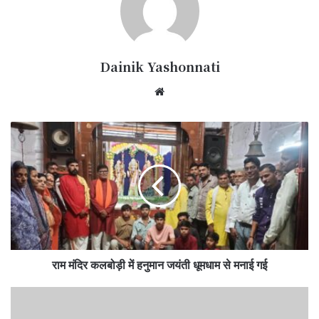
Dainik Yashonnati
Website
राम
मंदिर
कलबोड़ी
में
हनुमान
जयंती
धूमधाम
से
मनाई
राम मंदिर कलबोड़ी में हनुमान जयंती धूमधाम से मनाई गई
गई
निजी
स्कूलों