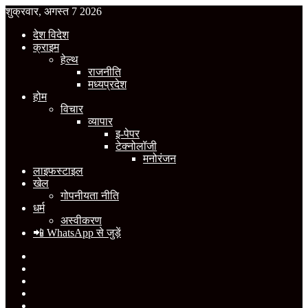
शुक्रवार, अगस्त 7 2026
देश विदेश
क्राइम
हेल्थ
राजनीति
मध्यप्रदेश
होम
विचार
व्यापार
इ-पेपर
टेक्नोलॉजी
मनोरंजन
लाइफस्टाइल
खेल
गोपनीयता नीति
धर्म
अस्वीकरण
📲 WhatsApp से जुड़ें
Facebook
X
YouTube
Instagram
WhatsApp