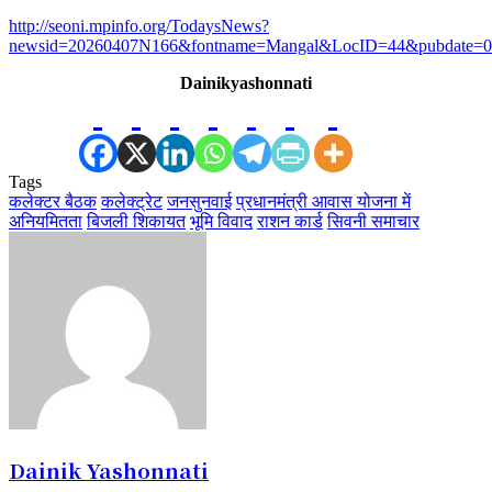
http://seoni.mpinfo.org/TodaysNews?
newsid=20260407N166&fontname=Mangal&LocID=44&pubdate=04
Dainikyashonnati
Tags
कलेक्टर बैठक
कलेक्ट्रेट
जनसुनवाई
प्रधानमंत्री आवास योजना में
अनियमितता
बिजली शिकायत
भूमि विवाद
राशन कार्ड
सिवनी समाचार
Dainik Yashonnati