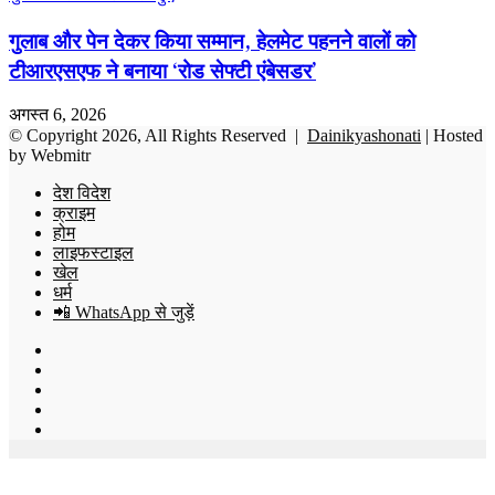
गुलाब और पेन देकर किया सम्मान, हेलमेट पहनने वालों को
टीआरएसएफ ने बनाया ‘रोड सेफ्टी एंबेसडर’
अगस्त 6, 2026
© Copyright 2026, All Rights Reserved |
Dainikyashonati
| Hosted
by
Webmitr
देश विदेश
क्राइम
होम
लाइफस्टाइल
खेल
धर्म
📲 WhatsApp से जुड़ें
Facebook
X
YouTube
Instagram
WhatsApp
Back
to