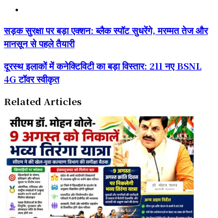
Website
सड़क
सड़क सुरक्षा पर बड़ा एक्शन: ब्लैक स्पॉट सुधरेंगे, मरम्मत तेज और
सुरक्षा
मानसून से पहले तैयारी
पर
बड़ा
एक्शन:
दूरस्थ
दूरस्थ इलाकों में कनेक्टिविटी का बड़ा विस्तार: 211 नए BSNL
ब्लैक
इलाकों
4G टॉवर स्वीकृत
स्पॉट
में
सुधरेंगे,
कनेक्टिविटी
मरम्मत
का
Related Articles
तेज
बड़ा
और
विस्तार:
मानसून
211
से
नए
पहले
BSNL
तैयारी
4G
टॉवर
स्वीकृत