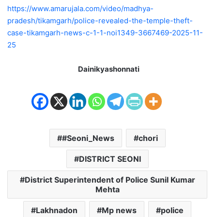
https://www.amarujala.com/video/madhya-
pradesh/tikamgarh/police-revealed-the-temple-theft-
case-tikamgarh-news-c-1-1-noi1349-3667469-2025-11-
25
Dainikyashonnati
#Seoni_News
chori
DISTRICT SEONI
District Superintendent of Police Sunil Kumar
Mehta
Lakhnadon
Mp news
police