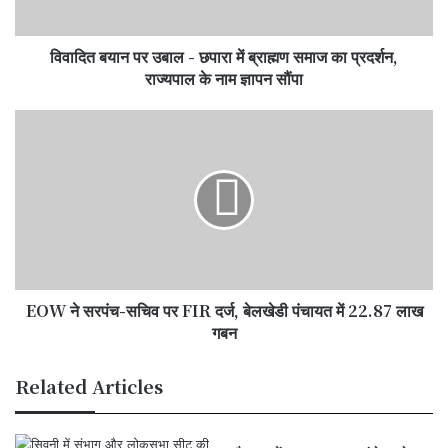
ब्राह्मण
समाज
विवादित बयान पर उबाल - छपारा में ब्राह्मण समाज का प्रदर्शन,
का
प्रदर्शन,
राज्यपाल के नाम ज्ञापन सौंपा
राज्यपाल
के
EOW
नाम
ने
ज्ञापन
सरपंच-
सौंपा
सचिव
पर
FIR
दर्ज,
बेलखेडी
पंचायत
EOW ने सरपंच-सचिव पर FIR दर्ज, बेलखेडी पंचायत में 22.87 लाख
में
22.87
गबन
लाख
गबन
Related Articles