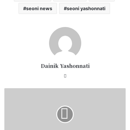
seoni news
seoni yashonnati
Dainik Yashonnati
Website
विवादित
बयान
पर
उबाल
-
छपारा
में