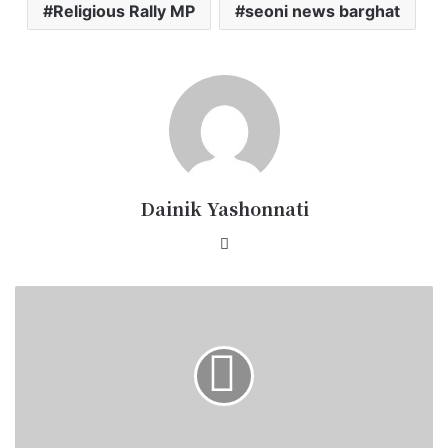
Religious Rally MP
seoni news barghat
Dainik Yashonnati
Website
कांग्रेस
के
खिलाफ
पुतला
दहन
-
सिवनी
में