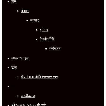
होम
विचार
व्यापार
इ-पेपर
टेक्नोलॉजी
मनोरंजन
लाइफस्टाइल
खेल
गोपनीयता नीति
गोपनीयता नीति
धर्म
अस्वीकरण
📲 WHATSAPP से जुड़ें