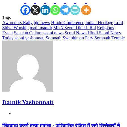
Tags
Awareness Rally
bjp news
Hindu Conference
Indian Heritage
Lord
Shiva Worship
math mandir
MLA Seoni Dinesh Rai
Religious
Event
Sanatan Culture
seoni news
Seoni News Hindi
Seoni News
Today
seoni yashonnati
Somnath Swabhiman Parv
Somnath Temple
Dainik Yashonnati
Website
छिंदवाड़ा
छिंदवाड़ा बुजुर्ग हत्या मामला : पारिवारिक रंजिश में सगे रिश्तेदारों ने