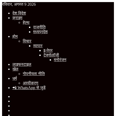
रविवार, अगस्त 9 2026
देश विदेश
क्राइम
हेल्थ
राजनीति
मध्यप्रदेश
होम
विचार
व्यापार
इ-पेपर
टेक्नोलॉजी
मनोरंजन
लाइफस्टाइल
खेल
गोपनीयता नीति
धर्म
अस्वीकरण
📲 WhatsApp से जुड़ें
Facebook
X
YouTube
Instagram
WhatsApp