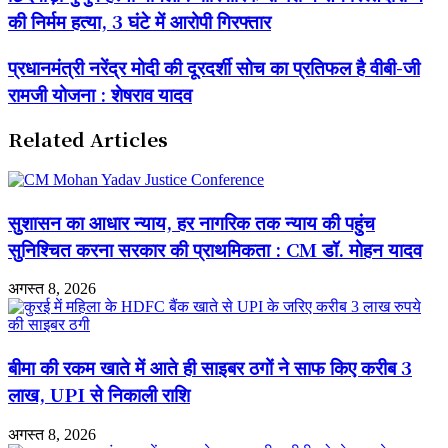
बुजुर्ग
की निर्मम हत्या, 3 घंटे में आरोपी गिरफ्तार
हत्या
मामला
:
प्रधानमंत्री
प्रधानमंत्री नरेंद्र मोदी की दूरदर्शी सोच का प्रतिफल है वीबी-जी
पारिवारिक
नरेंद्र
रामजी योजना : शेषराव यादव
रंजिश
मोदी
में
की
सगे
दूरदर्शी
Related Articles
रिश्तेदारों
सोच
ने
का
की
प्रतिफल
निर्मम
है
सुशासन का आधार न्याय, हर नागरिक तक न्याय की पहुंच
हत्या,
वीबी-
3
जी
सुनिश्चित करना सरकार की प्राथमिकता : CM डॉ. मोहन यादव
घंटे
रामजी
में
योजना
अगस्त 8, 2026
आरोपी
:
गिरफ्तार
शेषराव
यादव
बीमा की रकम खाते में आते ही साइबर ठगों ने साफ किए करीब 3
लाख, UPI से निकाली राशि
अगस्त 8, 2026