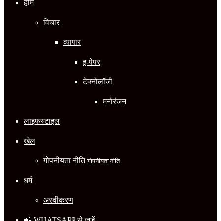
होम
विचार
व्यापार
इ-पेपर
टेक्नोलॉजी
मनोरंजन
लाइफस्टाइल
खेल
गोपनीयता नीति
गोपनीयता नीति
धर्म
अस्वीकरण
📲 WHATSAPP से जुड़ें