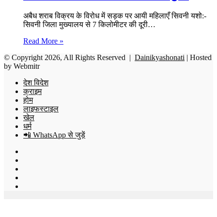
अबैध शराब विक्रय के विरोध में सड़क पर आयी महिलाएँ सिवनी यशो:-
सिवनी जिला मुख्यालय से 7 किलोमीटर की दूरी…
Read More »
© Copyright 2026, All Rights Reserved |
Dainikyashonati
| Hosted
by
Webmitr
देश विदेश
क्राइम
होम
लाइफस्टाइल
खेल
धर्म
📲 WhatsApp से जुड़ें
Facebook
X
YouTube
Instagram
WhatsApp
Back
to