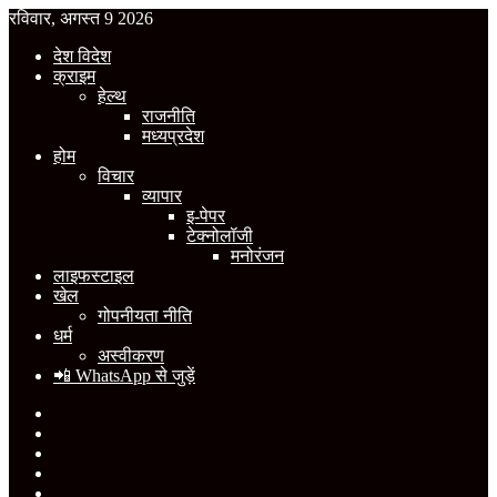
रविवार, अगस्त 9 2026
देश विदेश
क्राइम
हेल्थ
राजनीति
मध्यप्रदेश
होम
विचार
व्यापार
इ-पेपर
टेक्नोलॉजी
मनोरंजन
लाइफस्टाइल
खेल
गोपनीयता नीति
धर्म
अस्वीकरण
📲 WhatsApp से जुड़ें
Facebook
X
YouTube
Instagram
WhatsApp