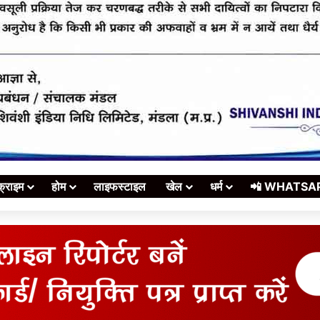
क्राइम
होम
लाइफस्टाइल
खेल
धर्म
📲 WHATSAPP स