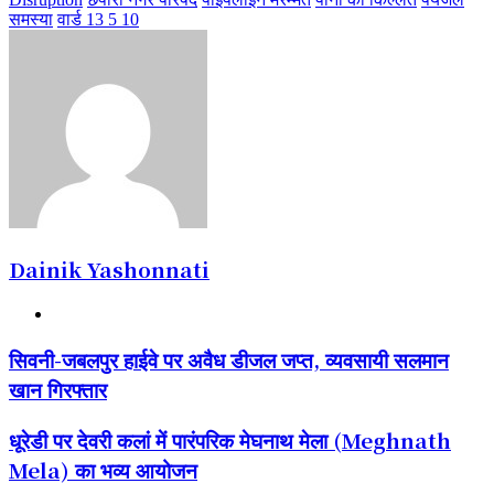
समस्या
वार्ड 13 5 10
Dainik Yashonnati
Website
सिवनी-
सिवनी-जबलपुर हाईवे पर अवैध डीजल जप्त, व्यवसायी सलमान
जबलपुर
खान गिरफ्तार
हाईवे
पर
अवैध
धूरेडी
धूरेडी पर देवरी कलां में पारंपरिक मेघनाथ मेला (Meghnath
डीजल
पर
Mela) का भव्य आयोजन
जप्त,
देवरी
व्यवसायी
कलां