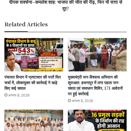
दीपक सक्सेना–कमलेश शाह: भाजपा की जीत की रीढ़, फिर भी सत्ता से
फिर
भी
दूर?
सत्ता
से
Related Articles
दूर?
पंचायत विभाग में भ्रष्टाचार की परतें फिर
मुख्यमंत्री जन-विश्वास अभियान की
चर्चा में, लोकायुक्त की कार्रवाई ने खड़े
शुरुआत: हथनापुर में लगा पहला जन-
किए कई सवाल
संवाद एवं समाधान शिविर, 171 आवेदनों
पर हुई कार्रवाई
अगस्त 8, 2026
अगस्त 8, 2026