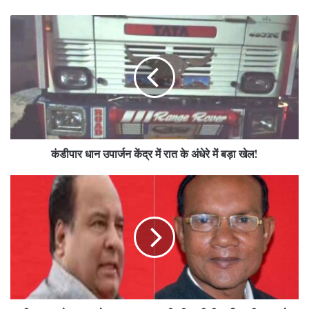
कंडीपार
धान
उपार्जन
केंद्र
में
रात
के
अंधेरे
में
कंडीपार धान उपार्जन केंद्र में रात के अंधेरे में बड़ा खेल!
बड़ा
खेल!
दीपक
सक्सेना–
कमलेश
शाह:
भाजपा
की
जीत
की
रीढ़,