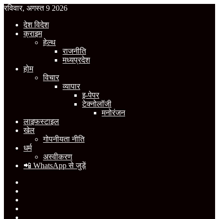
रविवार, अगस्त 9 2026
देश विदेश
क्राइम
हेल्थ
राजनीति
मध्यप्रदेश
होम
विचार
व्यापार
इ-पेपर
टेक्नोलॉजी
मनोरंजन
लाइफस्टाइल
खेल
गोपनीयता नीति
धर्म
अस्वीकरण
📲 WhatsApp से जुड़ें
Facebook
X
YouTube
Instagram
WhatsApp