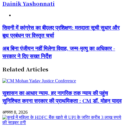
Dainik Yashonnati
Website
सिवनी
सिवनी में कांग्रेस का बीएलए प्रशिक्षण: मतदाता सूची सुधार और
में
बूथ प्रबंधन पर विस्तृत चर्चा
कांग्रेस
का
बीएलए
अब
अब बिना पंजीयन नहीं मिलेगा विवाह, जन्म-मृत्यु का अधिकार -
प्रशिक्षण:
बिना
सरकार ने दिए सख्त निर्देश
मतदाता
पंजीयन
सूची
नहीं
सुधार
मिलेगा
Related Articles
और
विवाह,
बूथ
जन्म-
प्रबंधन
मृत्यु
पर
का
सुशासन का आधार न्याय, हर नागरिक तक न्याय की पहुंच
विस्तृत
अधिकार
चर्चा
-
सुनिश्चित करना सरकार की प्राथमिकता : CM डॉ. मोहन यादव
सरकार
ने
अगस्त 8, 2026
दिए
सख्त
निर्देश