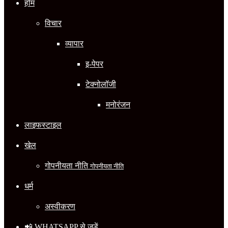
होम
विचार
व्यापार
इ-पेपर
टेक्नोलॉजी
मनोरंजन
लाइफस्टाइल
खेल
गोपनीयता नीति
गोपनीयता नीति
धर्म
अस्वीकरण
📲 WHATSAPP से जुड़ें