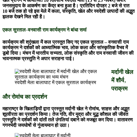
खेल प्रांगण में आयोजित 10 दिवसीय स्वदेशी मेला (15 से 25 नवंबर) अपार
जनसमुदाय के आकर्षण का केंद्र बना हुआ है। प्रतिदिन दोपहर 2 बजे से रात
10 बजे तक हो रहे इस मेले में कला, संस्कृति, खेल और स्वदेशी उत्पादों की अद्भुत
झलक देखने मिल रही है।
एकल सुरताल-वनवासी राम कार्यक्रम ने बांधा समां
कार्यक्रम की श्रृंखला में कल प्रस्तुत किए गए एकल सुरताल – वनवासी राम
कार्यक्रम ने दर्शकों को आध्यात्मिक भाव, लोक कला और सांस्कृतिक वैभव में
डूबो दिया। मंचन में भारतीय सभ्यता, लोक संस्कृति और राम वनवासी जीवन की
भावनात्मक प्रस्तुति ने अपार सराहना पाई।
मर्दानी खेल
में शौर्य,
स्वदेशी मेला बालाघाट में एकल सुरताल कार्यक्रम
पराक्रम
और रोमांच का प्रदर्शन
महाराष्ट्र के खिलाड़ियों द्वारा प्रस्तुत मर्दानी खेल ने रोमांच, साहस और अद्भुत
शूरवीरता का प्रदर्शन किया। तेज गति, वीर मुद्रा और युद्ध कौशल की जीवंत
प्रस्तुति ने दर्शकों को दांतों तले उंगलियां दबाने को मजबूर कर दिया। वातावरण
गगनभेदी जयघोषों से गुंजायमान हो उठा।