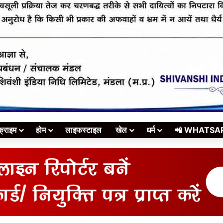
क्राइम
होम
लाइफस्टाइल
खेल
धर्म
📲 WHATSAPP स