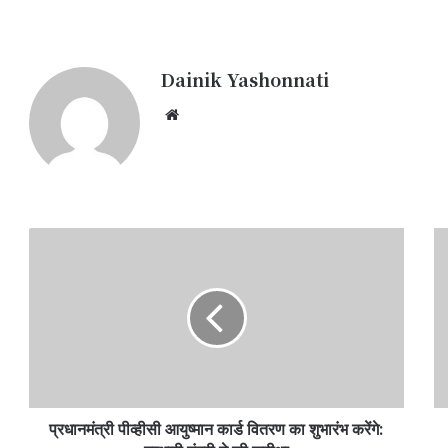
Dainik Yashonnati
Website
प्रधानमंत्री
वॉ
पीव्हीसी
खि
आयुष्मान
शास
कार्ड
सो
वितरण
का
का
हु
शुभारंभ
नी
करेंगे:
परीक
प्रभारी
में
प्रधानमंत्री पीव्हीसी आयुष्मान कार्ड वितरण का शुभारंभ करेंगे:
मंत्री
चय
ने