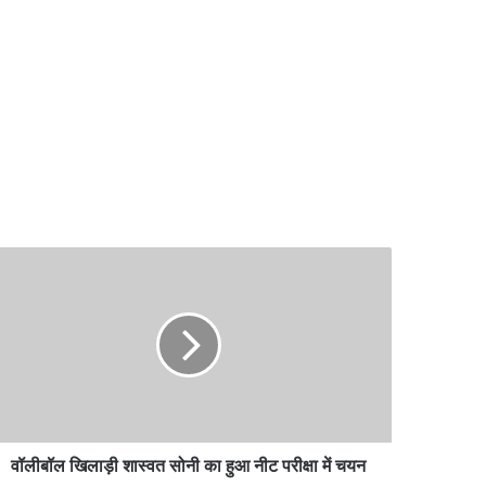
लीबॉल
लाड़ी
्वत
नी
आ
ट
्षा
वॉलीबॉल खिलाड़ी शास्वत सोनी का हुआ नीट परीक्षा में चयन
न