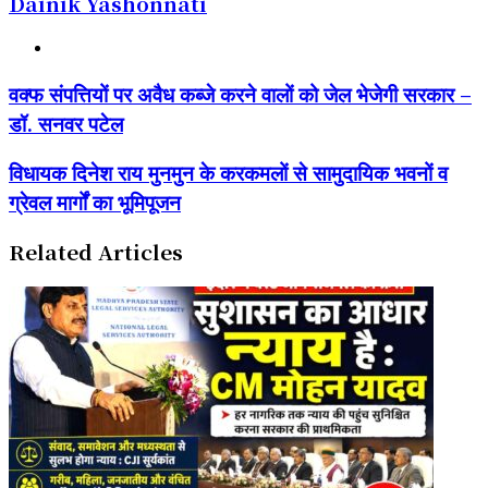
Dainik Yashonnati
Website
वक्फ
वक्फ संपत्तियों पर अवैध कब्जे करने वालों को जेल भेजेगी सरकार –
संपत्तियों
डॉ. सनवर पटेल
पर
अवैध
कब्जे
विधायक
विधायक दिनेश राय मुनमुन के करकमलों से सामुदायिक भवनों व
करने
दिनेश
ग्रेवल मार्गों का भूमिपूजन
वालों
राय
को
मुनमुन
जेल
के
Related Articles
भेजेगी
करकमलों
सरकार
से
–
सामुदायिक
डॉ.
भवनों
सनवर
व
पटेल
ग्रेवल
मार्गों
का
भूमिपूजन