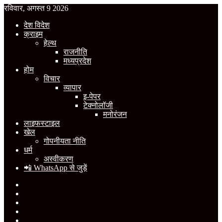
रविवार, अगस्त 9 2026
देश विदेश
क्राइम
हेल्थ
राजनीति
मध्यप्रदेश
होम
विचार
व्यापार
इ-पेपर
टेक्नोलॉजी
मनोरंजन
लाइफस्टाइल
खेल
गोपनीयता नीति
धर्म
अस्वीकरण
📲 WhatsApp से जुड़ें
Facebook
X
YouTube
Instagram
WhatsApp