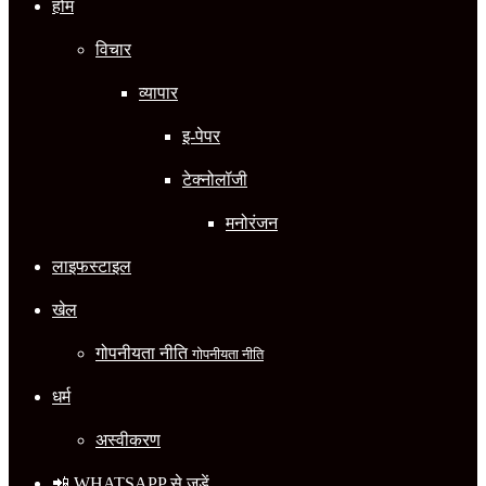
होम
विचार
व्यापार
इ-पेपर
टेक्नोलॉजी
मनोरंजन
लाइफस्टाइल
खेल
गोपनीयता नीति
गोपनीयता नीति
धर्म
अस्वीकरण
📲 WHATSAPP से जुड़ें