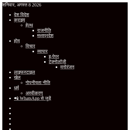
शनिवार, अगस्त 8 2026
देश विदेश
क्राइम
हेल्थ
राजनीति
मध्यप्रदेश
होम
विचार
व्यापार
इ-पेपर
टेक्नोलॉजी
मनोरंजन
लाइफस्टाइल
खेल
गोपनीयता नीति
धर्म
अस्वीकरण
📲 WhatsApp से जुड़ें
Facebook
X
YouTube
Instagram
WhatsApp