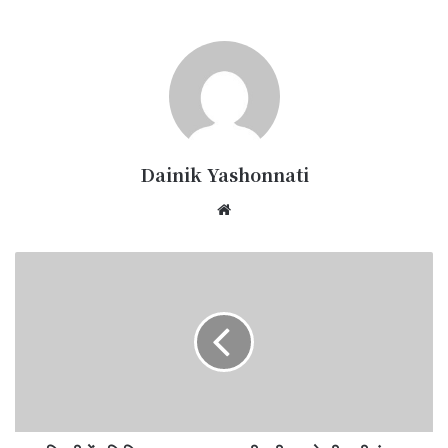
Dainik Yashonnati
Website
सिवनी
में
भूमि
विवाद
मामला
गरमाया,
दीवानी
वाद
के