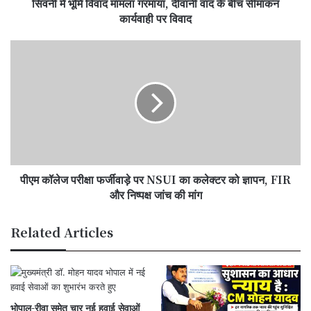
सिवनी में भूमि विवाद मामला गरमाया, दीवानी वाद के बीच सीमांकन
बीच
सीमांकन
कार्यवाही पर विवाद
कार्यवाही
पर
पीएम
विवाद
कॉलेज
परीक्षा
फर्जीवाड़े
पर
NSUI
का
कलेक्टर
को
पीएम कॉलेज परीक्षा फर्जीवाड़े पर NSUI का कलेक्टर को ज्ञापन, FIR
ज्ञापन,
FIR
और निष्पक्ष जांच की मांग
और
निष्पक्ष
Related Articles
जांच
की
मांग
भोपाल-रीवा समेत चार नई हवाई सेवाओं