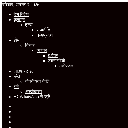
रविवार, अगस्त 9 2026
देश विदेश
क्राइम
हेल्थ
राजनीति
मध्यप्रदेश
होम
विचार
व्यापार
इ-पेपर
टेक्नोलॉजी
मनोरंजन
लाइफस्टाइल
खेल
गोपनीयता नीति
धर्म
अस्वीकरण
📲 WhatsApp से जुड़ें
Facebook
X
YouTube
Instagram
WhatsApp