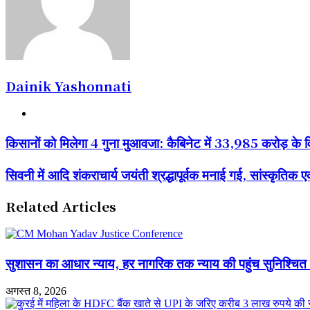
Dainik Yashonnati
Website
किसानों
किसानों को मिलेगा 4 गुना मुआवजा: कैबिनेट में 33,985 करोड़ के विक
को
मिलेगा
सिवनी
सिवनी में आदि शंकराचार्य जयंती श्रद्धापूर्वक मनाई गई, सांस्कृतिक 
4
में
गुना
आदि
मुआवजा:
Related Articles
शंकराचार्य
कैबिनेट
जयंती
में
श्रद्धापूर्वक
33,985
मनाई
करोड़
गई,
सुशासन का आधार न्याय, हर नागरिक तक न्याय की पहुंच सुनिश्च
के
सांस्कृतिक
विकास
एकता
कार्यों
अगस्त 8, 2026
का
को
दिया