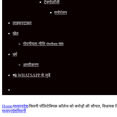
टेक्नोलॉजी
मनोरंजन
लाइफस्टाइल
खेल
गोपनीयता नीति
गोपनीयता नीति
धर्म
अस्वीकरण
📲 WHATSAPP से जुड़ें
Search
for
Home
/
मध्यप्रदेश
/
सिवनी पॉलिटेक्निक कॉलेज को करोड़ों की सौगात, विधायक दिने
मध्यप्रदेश
सिवनी