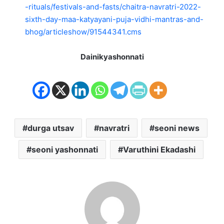
-rituals/festivals-and-fasts/chaitra-navratri-2022-
sixth-day-maa-katyayani-puja-vidhi-mantras-and-
bhog/articleshow/91544341.cms
Dainikyashonnati
durga utsav
navratri
seoni news
seoni yashonnati
Varuthini Ekadashi