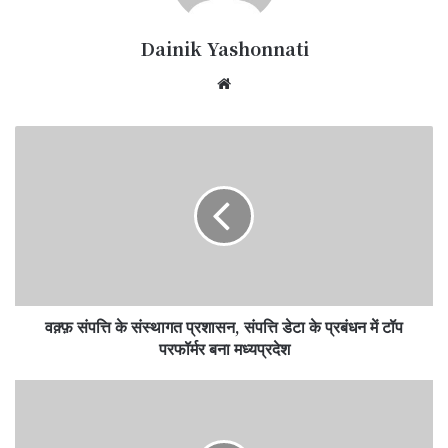
Dainik Yashonnati
Website
वक़्फ़
संपत्ति
के
संस्थागत
प्रशासन,
संपत्ति
डेटा
के
प्रबंधन
वक़्फ़ संपत्ति के संस्थागत प्रशासन, संपत्ति डेटा के प्रबंधन में टॉप
में
टॉप
परफॉर्मर बना मध्यप्रदेश
परफॉर्मर
बना
केवलारी
मध्यप्रदेश
विधानसभा
में