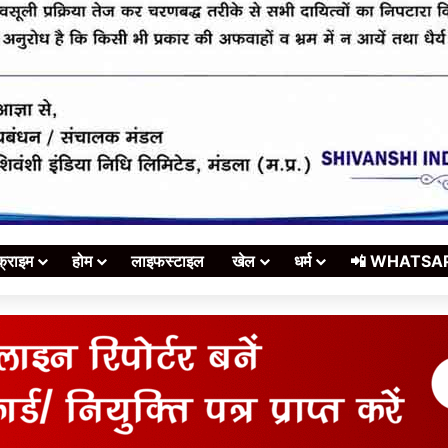
क्राइम
होम
लाइफस्टाइल
खेल
धर्म
📲 WHATSAPP स