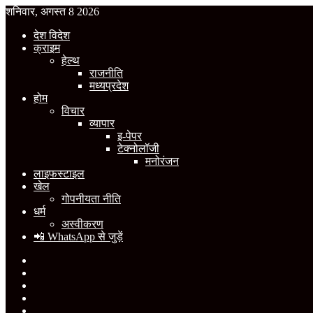
शनिवार, अगस्त 8 2026
देश विदेश
क्राइम
हेल्थ
राजनीति
मध्यप्रदेश
होम
विचार
व्यापार
इ-पेपर
टेक्नोलॉजी
मनोरंजन
लाइफस्टाइल
खेल
गोपनीयता नीति
धर्म
अस्वीकरण
📲 WhatsApp से जुड़ें
Facebook
X
YouTube
Instagram
WhatsApp