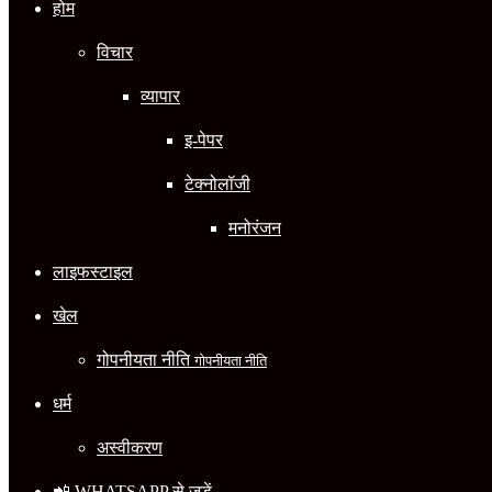
होम
विचार
व्यापार
इ-पेपर
टेक्नोलॉजी
मनोरंजन
लाइफस्टाइल
खेल
गोपनीयता नीति
गोपनीयता नीति
धर्म
अस्वीकरण
📲 WHATSAPP से जुड़ें